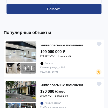
Показать
Популярные объекты
2
Универсальные помещения, 991 м
199 000 000 ₽
200 807 ₽/м²
5 этаж из 5
Зюзино
+11
Каховка улица, д.20А
01.08.26, 16:05
2
Универсальные помещения, 50 м
130 000 ₽/мес
2 600 ₽/м²
1 этаж из 9
Измайловская
+11
2-я Прядильная улица, д.4